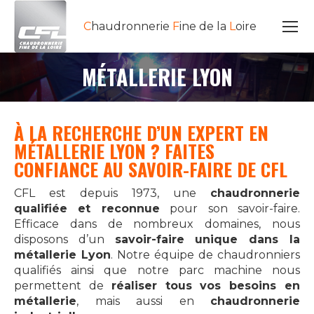
C
haudronnerie
F
ine de la
L
oire
MÉTALLERIE LYON
Vous êtes ici :
À LA RECHERCHE D’UN EXPERT EN
MÉTALLERIE LYON ? FAITES
CONFIANCE AU SAVOIR-FAIRE DE CFL
CFL est depuis 1973, une
chaudronnerie
qualifiée et reconnue
pour son savoir-faire.
Efficace dans de nombreux domaines, nous
disposons d’un
savoir-faire unique dans la
métallerie Lyon
. Notre équipe de chaudronniers
qualifiés ainsi que notre parc machine nous
permettent de
réaliser tous vos besoins en
métallerie
, mais aussi en
chaudronnerie