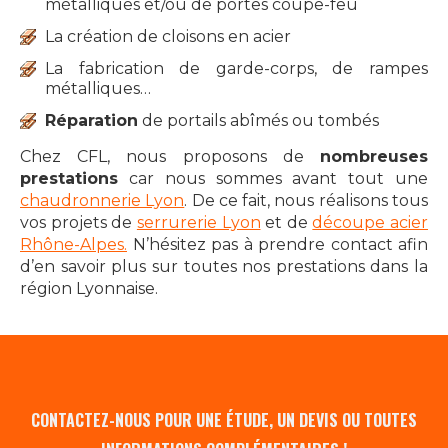
métalliques et/ou de portes coupe-feu
La création de cloisons en acier
La fabrication de garde-corps, de rampes
métalliques…
Réparation
de portails abîmés ou tombés
Chez CFL, nous proposons de
nombreuses
prestations
car nous sommes avant tout une
chaudronnerie Lyon
. De ce fait, nous réalisons tous
vos projets de
serrurerie Lyon
et de
découpe acier
Rhône-Alpes.
N’hésitez pas à prendre contact afin
d’en savoir plus sur toutes nos prestations dans la
région Lyonnaise.
CONTACTEZ-NOUS POUR UNE ÉTUDE, UN DEVIS OU TOUTES