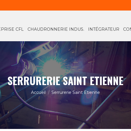
RONNERIE INDUS.
INTÉGRATEUR
CONCRÉTISER VOS ID
PRISE CFL
CHAUDRONNERIE INDUS.
INTÉGRATEUR
CO
SERRURERIE SAINT ETIENNE
Vous êtes ici :
Accueil
Serrurerie Saint Etienne