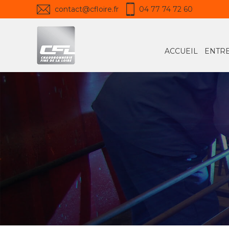
contact@cfloire.fr
04 77 74 72 60
ACCUEIL
ENTREPRISE CFL
CHAUD
ACCUEIL
ENTRE