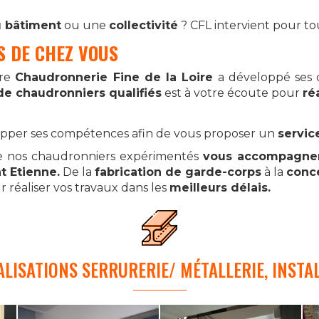
u bâtiment
ou une
collectivité
? CFL intervient pour to
S DE CHEZ VOUS
tre
Chaudronnerie Fine de la Loire
a développé ses 
de chaudronniers qualifiés
est à votre écoute pour
ré
opper ses compétences afin de vous proposer un
servic
e nos chaudronniers expérimentés
vous accompagne
t Etienne.
De la
fabrication de garde-corps
à la
conc
 réaliser vos travaux dans les
meilleurs délais.
LISATIONS SERRURERIE/ MÉTALLERIE, INSTAL