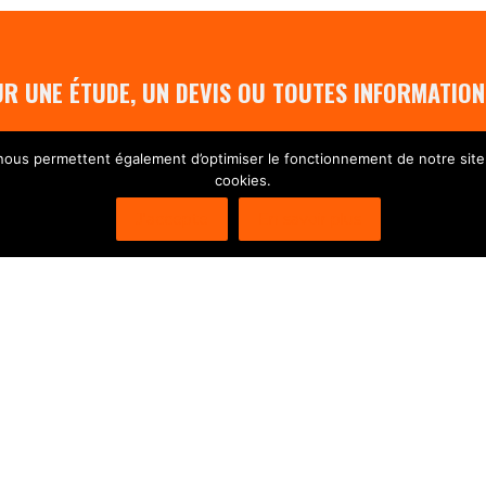
R UNE ÉTUDE, UN DEVIS OU TOUTES INFORMATION
 nous permettent également d’optimiser le fonctionnement de notre site.
CONTACTEZ-NOUS
cookies.
J'accepte
En savoir plus
SUIVEZ-NOUS !
www.kiffy.fr