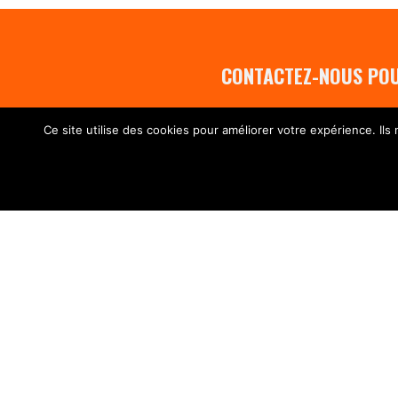
CONTACTEZ-NOUS POU
Ce site utilise des cookies pour améliorer votre expérience. Ils
COORDONNÉES
11 ALLÉE VICTOR BASCH,
42000 SAINT-ÉTIENNE