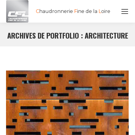
C
haudronnerie
F
ine de la
L
oire
ARCHIVES DE PORTFOLIO :
ARCHITECTURE